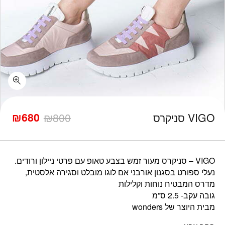
כמות VIGO סניקרס
₪
680
VIGO סניקרס
800
₪
המחיר
המחיר
הנוכחי
המקורי
היה:
הוא:
₪800.
₪680.
VIGO – סניקרס מעור זמש בצבע טאופ עם פרטי ניילון ורודים.
נעלי ספורט בסגנון אורבני אם לוגו מובלט וסגירה אלסטית,
מדרס המבטיח נוחות וקלילות
גובה עקב- 2.5 ס”מ
מבית היוצר של wonders