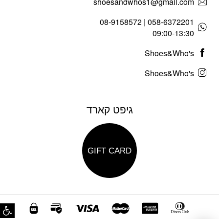
shoesandwhos1@gmail.com
058-6372201 | 08-9158572
09:00-13:30
Shoes&Who's
Shoes&Who's
גיפט קארד
GIFT CARD
פת