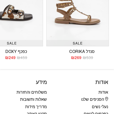
SALE
SALE
סנדל CORIKA
כפכף DOXY
₪
249
₪
459
₪
269
₪
539
המחיר
המחיר
המחי
המחי
הנוכחי
המקורי
הנוכח
המקו
היה:
הוא:
היה:
הוא:
459.
249.
₪539.
₪269.
אודות
מידע
אודות
משלוחים והחזרות
הסניפים שלנו
שאלות ותשובות
נעלי נשים
מדריך מידות
כפכפים לנשים
תקנון האתר