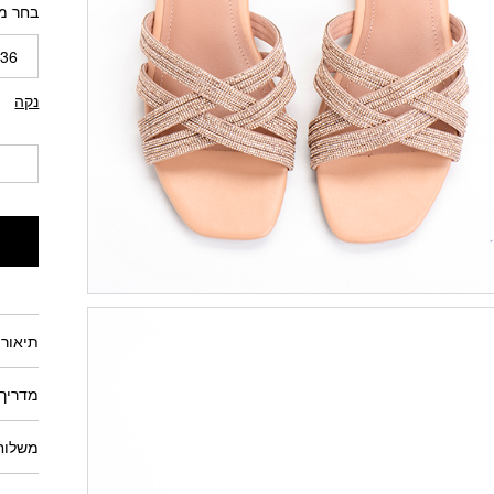
בחר מ
36
נקה
תיאור 
מדריך 
משלוחי