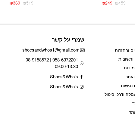
₪
369
₪
519
₪
249
₪
459
המחיר
המחיר
המחיר
המחיר
הנוכחי
המקורי
הנוכחי
המקורי
היה:
הוא:
היה:
הוא:
₪519.
₪369.
₪459.
₪249.
שמרי על קשר
shoesandwhos1@gmail.com
ם והחזרות
ותשובות
058-6372201 | 08-9158572
09:00-13:30
מידות
Shoes&Who's
האתר
נגישות
Shoes&Who's
סקה ודרכי ביטול
ר
תר