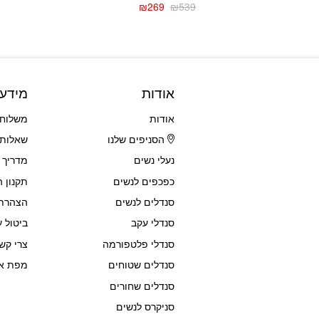
₪
269
₪
539
המחיר
המחיר
הנוכחי
המקורי
היה:
הוא:
₪539.
₪269.
אודות
מידע
אודות
משלוחי
הסניפים שלנו
שאלות 
נעלי נשים
מדריך 
כפכפים לנשים
תקנון 
סנדלים לנשים
הצהרת 
סנדלי עקב
ביטול ע
סנדלי פלטפורמה
צרי קש
סנדלים שטוחים
מפת א
סנדלים שחורים
סניקרס לנשים