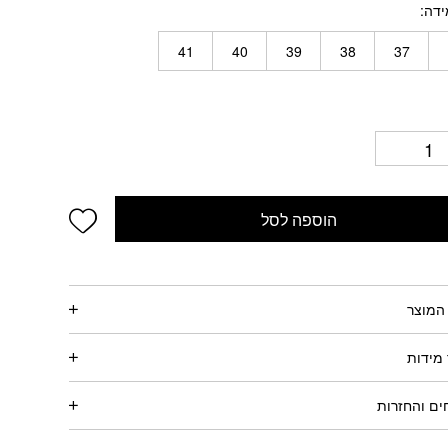
ידה
41
40
39
38
37
wishlist
הוספה לסל
המוצר
מידות
ם והחזרות