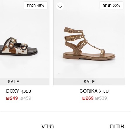
Add wishlist
50% הנחה
46% הנחה
SALE
SALE
סנדל CORIKA
כפכף DOXY
₪
249
₪
459
₪
269
₪
539
המחיר
המחיר
המחי
המחי
הנוכחי
המקורי
הנוכח
המקו
היה:
הוא:
היה:
הוא:
459.
249.
₪539.
₪269.
אודות
מידע