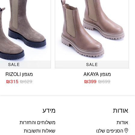
SALE
SALE
מגפון AKAYA
מגפון RIZOLI
₪
315
₪
629
₪
399
₪
699
המחיר
המחיר
המחי
המחי
הנוכחי
המקורי
הנוכח
המקו
היה:
הוא:
היה:
הוא:
629.
315.
₪699.
₪399.
אודות
מידע
אודות
משלוחים והחזרות
הסניפים שלנו
שאלות ותשובות