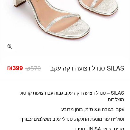
כמות SILAS סנדל רצועה דקה עקב
₪
399
SILAS סנדל רצועה דקה עקב
570
₪
המחיר
המחיר
הנוכחי
המקורי
היה:
הוא:
₪570.
₪399.
SILAS – סנדל רצועה דקה עקב גבוה עם רצועות קרסול
מוצלבות.
עקב בגובה 8.5 ס”מ, בוהן מרובע
וסוליית עור מונעת החלקה. סנדלי עקב מושלמים עבורך.
מבית היוצר UNISA ספרד