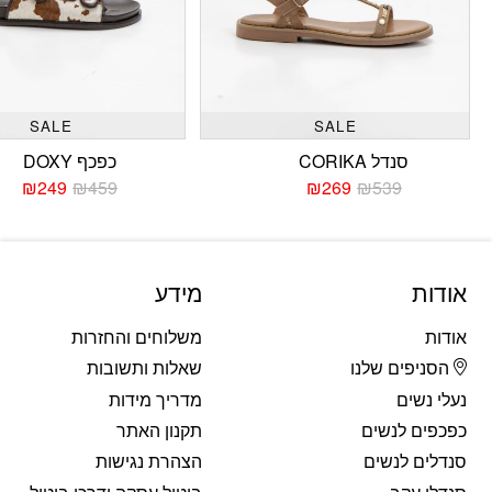
SALE
SALE
סנדל CORIKA
כפכף DOXY
₪
249
₪
459
₪
269
₪
539
המחיר
המחיר
המחי
המחי
הנוכחי
המקורי
הנוכח
המקו
היה:
הוא:
היה:
הוא:
459.
249.
₪539.
₪269.
אודות
מידע
אודות
משלוחים והחזרות
הסניפים שלנו
שאלות ותשובות
נעלי נשים
מדריך מידות
כפכפים לנשים
תקנון האתר
סנדלים לנשים
הצהרת נגישות