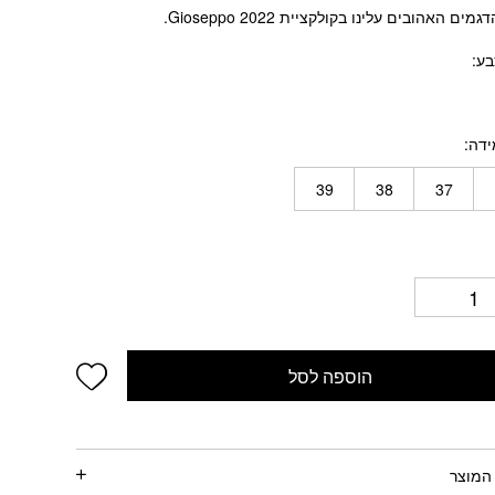
ים האהובים עלינו בקולקציית Gioseppo 2022.
בע
ידה
39
38
37
wishlist
הוספה לסל
המוצר