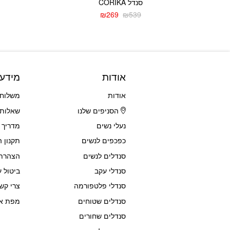
סנדל CORIKA
₪
269
₪
539
המחיר
המחיר
הנוכחי
המקורי
היה:
הוא:
₪539.
₪269.
אודות
מידע
אודות
משלוחי
הסניפים שלנו
שאלות 
נעלי נשים
מדריך 
כפכפים לנשים
תקנון 
סנדלים לנשים
הצהרת 
סנדלי עקב
ביטול ע
סנדלי פלטפורמה
צרי קש
סנדלים שטוחים
מפת א
סנדלים שחורים