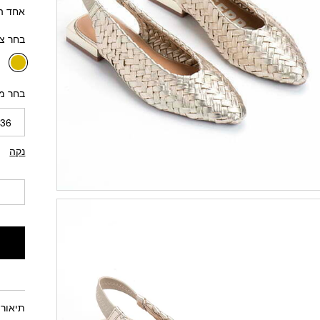
אחד הדגמ
בחר צ
בחר מ
36
נקה
תיאור 