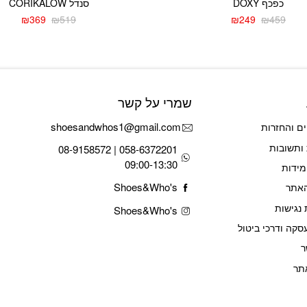
כפכף DOXY
סנדל CORIKALOW
₪
369
₪
519
₪
249
₪
459
המחיר
המחיר
המחיר
המחיר
הנוכחי
המקורי
הנוכחי
המקורי
היה:
הוא:
היה:
הוא:
₪519.
₪369.
₪459.
₪249.
שמרי על קשר
shoesandwhos1@gmail.com
ם והחזרות
ותשובות
058-6372201 | 08-9158572
09:00-13:30
מידות
Shoes&Who's
האתר
נגישות
Shoes&Who's
סקה ודרכי ביטול
ר
תר