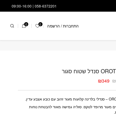
058-6372201 | 09:00-16:00
0
0
התחברות
/
הרשמה
הרשימה שלי
נדל שטוח סגור
₪
349
ר
ר
י
י
ר זהוב עם כובע אצבע עדין.
 מעור מרופד לטקס. סוליה גמישה מאוד להבטחת נוחות
.