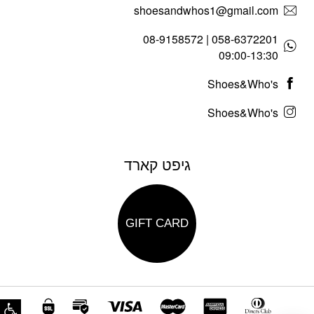
shoesandwhos1@gmail.com
058-6372201 | 08-9158572
09:00-13:30
Shoes&Who's
Shoes&Who's
גיפט קארד
GIFT CARD
פת