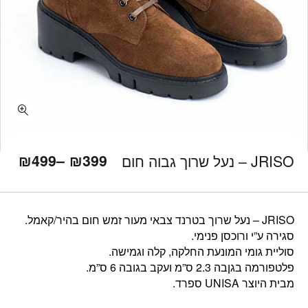
כמות JRISO - נעל שרוך גבוה חום
₪
499
–
₪
399
JRISO – נעל שרוך גבוה חום
JRISO – נעל שרוך בטרנד צבאי מעור זמש חום בהיר/קאמל.
סגירה ע”י ורוכסן פנימי.
סוליית גומי המונעת החלקה, קלה וגמישה.
פלטפורמה בגןבה 2.3 ס”מ ועקב בגובה 6 ס”מ.
מבית היוצר UNISA ספרד.