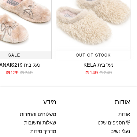
SALE
OUT OF STOCK
נעל בית KELA
נעל בית ANAIS219
₪
129
₪
249
₪
149
₪
249
המחיר
המחיר
המחי
המחי
הנוכחי
המקורי
הנוכח
המקו
היה:
הוא:
היה:
הוא:
249.
129.
₪249.
₪149.
אודות
מידע
אודות
משלוחים והחזרות
הסניפים שלנו
שאלות ותשובות
נעלי נשים
מדריך מידות