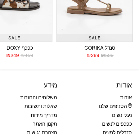
SALE
SALE
סנדל CORIKA
כפכף DOXY
₪
249
₪
459
₪
269
₪
539
המחיר
המחיר
המחי
המחי
הנוכחי
המקורי
הנוכח
המקו
היה:
הוא:
היה:
הוא:
459.
249.
₪539.
₪269.
אודות
מידע
אודות
משלוחים והחזרות
הסניפים שלנו
שאלות ותשובות
נעלי נשים
מדריך מידות
כפכפים לנשים
תקנון האתר
סנדלים לנשים
הצהרת נגישות