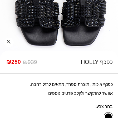
כמות כפכף HOLLY
₪
250
כפכף HOLLY
939
₪
המחיר
המחיר
הנוכחי
המקורי
היה:
הוא:
₪939.
₪250.
כפכף איכותי, תוצרת ספרד, מתאים לרגל רחבה.
אפשר להתקשר ולקלב פרטים נוספים
בחר צבע