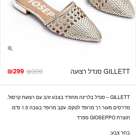
כמות GILLETT סנדל רצועה
₪
299
GILLETT סנדל רצועה
399
₪
המחיר
המחיר
הנוכחי
המקורי
היה:
הוא:
₪399.
₪299.
GILLETT – סנדל בלרינה מחודד בצבע זהב עם רצועת קרסול.
מדרסים מעור רך מרופד לטקס. עקב מרופד בגובה 1.5 ס”מ.
תוצרת GIOSEPPO ספרד
בחר צבע