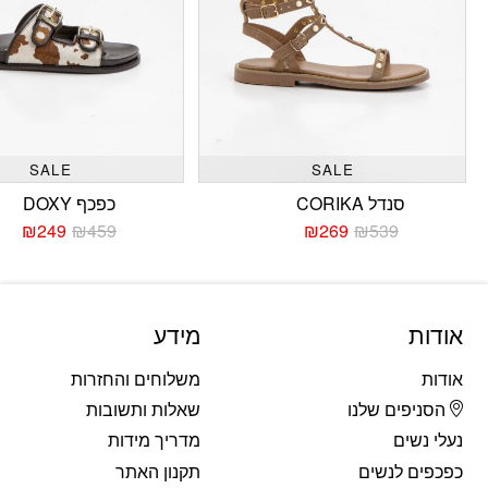
SALE
SALE
סנדל CORIKA
כפכף DOXY
₪
249
₪
459
₪
269
₪
539
המחיר
המחיר
המחי
המחי
הנוכחי
המקורי
הנוכח
המקו
היה:
הוא:
היה:
הוא:
459.
249.
₪539.
₪269.
אודות
מידע
אודות
משלוחים והחזרות
הסניפים שלנו
שאלות ותשובות
נעלי נשים
מדריך מידות
כפכפים לנשים
תקנון האתר