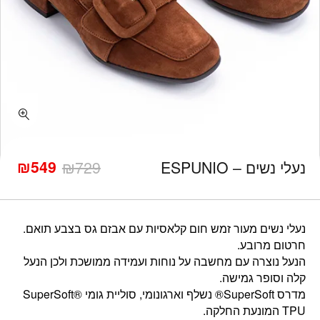
כמות נעלי נשים - ESPUNIO
₪
549
נעלי נשים – ESPUNIO
729
₪
המחיר
המחיר
הנוכחי
המקורי
היה:
הוא:
₪729.
₪549.
נעלי נשים מעור זמש חום קלאסיות עם אבזם גס בצבע תואם.
חרטום מרובע.
הנעל נוצרה עם מחשבה על נוחות ועמידה ממושכת ולכן הנעל
קלה וסופר גמישה.
מדרס SuperSoft® נשלף וארגונומי, סוליית גומי SuperSoft®
TPU המונעת החלקה.