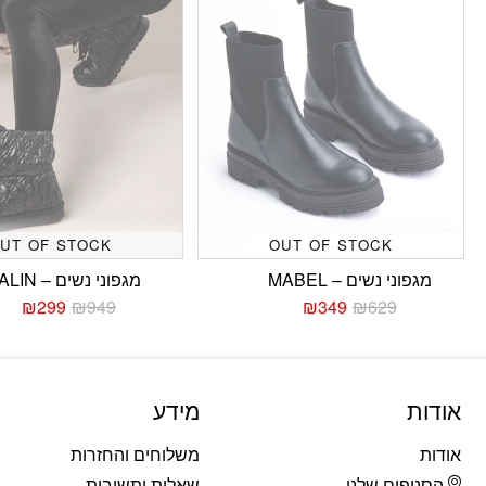
UT OF STOCK
OUT OF STOCK
מגפוני נשים – MABEL
מגפוני נשים – ALIN
₪
299
₪
949
₪
349
₪
629
המחיר
המחיר
המחי
המחי
הנוכחי
המקורי
הנוכח
המקו
היה:
הוא:
היה:
הוא:
949.
299.
₪629.
₪349.
אודות
מידע
אודות
משלוחים והחזרות
הסניפים שלנו
שאלות ותשובות