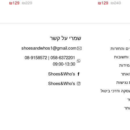
₪
129
₪
229
₪
129
₪
249
המחיר
המחיר
המחיר
המחיר
הנוכחי
המקורי
הנוכחי
המקורי
היה:
הוא:
היה:
הוא:
₪229.
₪129.
₪249.
₪129.
שמרי על קשר
shoesandwhos1@gmail.com
ם והחזרות
ותשובות
058-6372201 | 08-9158572
09:00-13:30
מידות
Shoes&Who's
האתר
נגישות
Shoes&Who's
סקה ודרכי ביטול
ר
תר