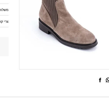
משלוחי
צרי קש