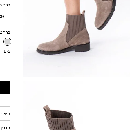
בחר מ
36
בחר צ
נקה
תיאור 
מדריך 