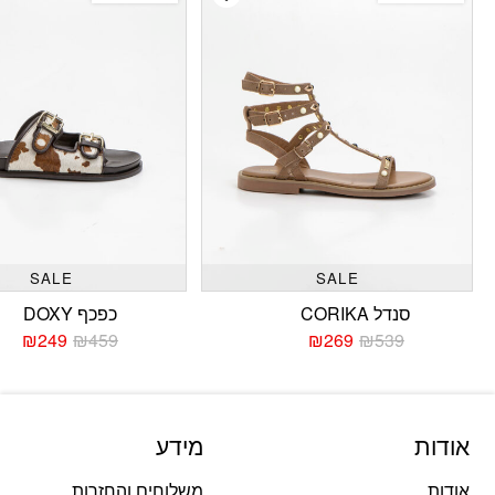
SALE
SALE
סנדל CORIKA
כפכף DOXY
₪
249
₪
459
₪
269
₪
539
המחיר
המחיר
המחי
המחי
הנוכחי
המקורי
הנוכח
המקו
היה:
הוא:
היה:
הוא:
459.
249.
₪539.
₪269.
אודות
מידע
אודות
משלוחים והחזרות