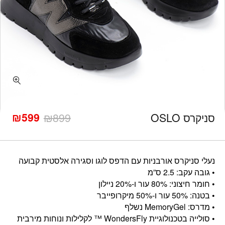
כמות סניקרס OSLO
₪
599
סניקרס OSLO
899
₪
המחיר
המחיר
הנוכחי
המקורי
היה:
הוא:
₪899.
₪599.
נעלי סניקרס אורבניות עם הדפס לוגו וסגירה אלסטית קבועה
• גובה עקב: 2.5 ס”מ
• חומר חיצוני: 80% עור ו-20% ניילון
• בטנה: 50% עור ו-50% מיקרופייבר
• מדרס: MemoryGel נשלף
• סולייה בטכנולוגיית WondersFly ™ לקלילות ונוחות מירבית