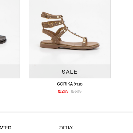
SALE
סנדל CORIKA
₪
269
₪
539
המחיר
המחיר
הנוכחי
המקורי
היה:
הוא:
₪539.
₪269.
אודות
מידע