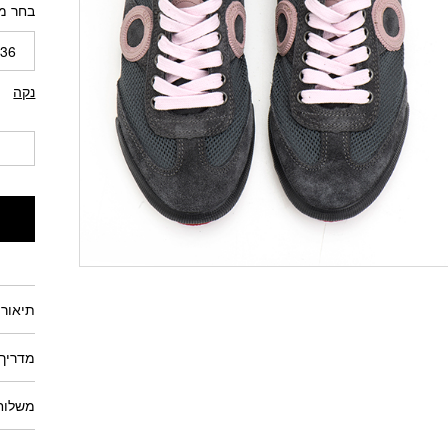
בחר מ
36
נקה
תיאור 
מדריך 
משלוחי