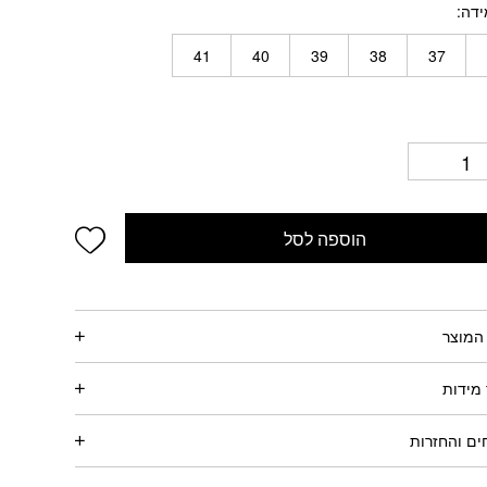
ידה
41
40
39
38
37
wishlist
הוספה לסל
המוצר
מידות
ם והחזרות