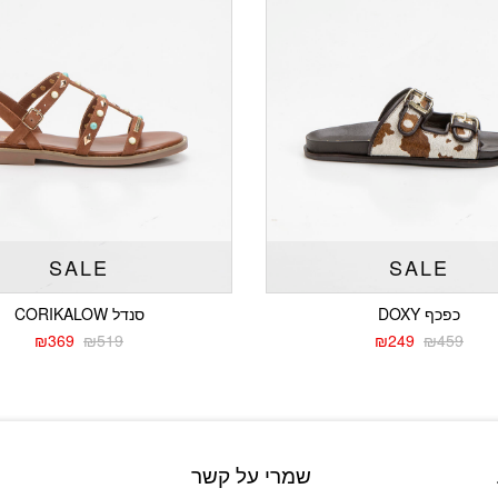
SALE
SALE
כפכף DOXY
סנדל CORIKALOW
₪
369
₪
519
₪
249
₪
459
המחיר
המחיר
המחיר
המחיר
הנוכחי
המקורי
הנוכחי
המקורי
היה:
הוא:
היה:
הוא:
₪519.
₪369.
₪459.
₪249.
שמרי על קשר