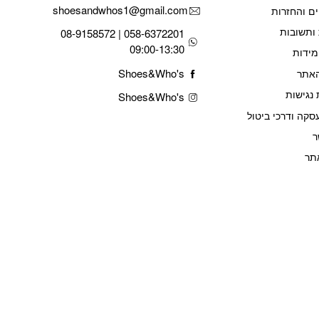
shoesandwhos1@gmail.com
ם והחזרות
ותשובות
058-6372201 | 08-9158572
09:00-13:30
מידות
Shoes&Who's
האתר
נגישות
Shoes&Who's
סקה ודרכי ביטול
ר
תר