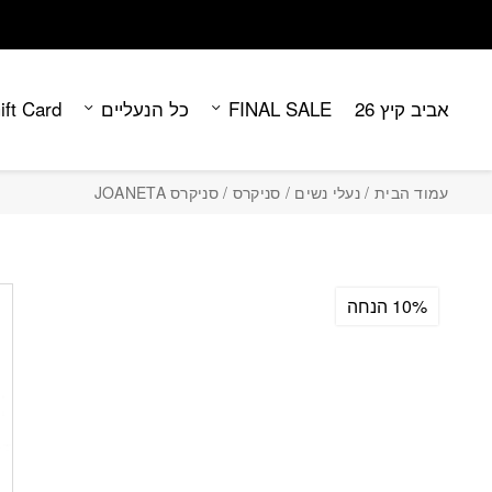
Contact Us
בחזרה למעלה
Skip to Content
אביב קיץ 26
FINAL SALE
כל הנעליים
ift Card
עמוד הבית
/
נעלי נשים
/
סניקרס
/ סניקרס JOANETA
10% הנחה