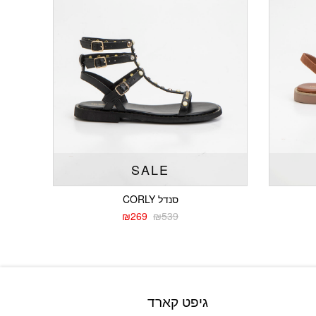
SALE
סנדל CORLY
₪
269
₪
539
המחיר
המחיר
הנוכחי
המקורי
היה:
הוא:
₪539.
₪269.
גיפט קארד