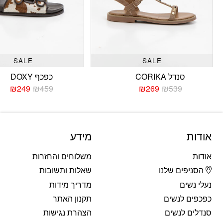
SALE
SALE
סנדל CORIKA
כפכף DOXY
₪
249
₪
459
₪
269
₪
539
המחיר
המחיר
המחי
המחי
הנוכחי
המקורי
הנוכח
המקו
היה:
הוא:
היה:
הוא:
459.
249.
₪539.
₪269.
אודות
מידע
אודות
משלוחים והחזרות
הסניפים שלנו
שאלות ותשובות
נעלי נשים
מדריך מידות
כפכפים לנשים
תקנון האתר
סנדלים לנשים
הצהרת נגישות