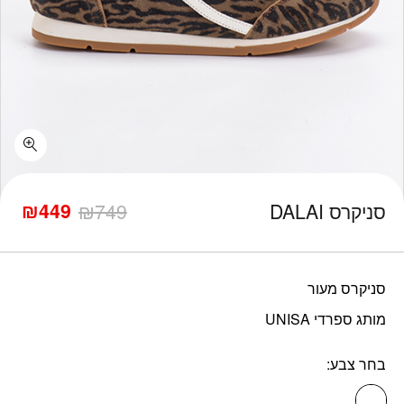
כמות סניקרס DALAI
₪
449
סניקרס DALAI
749
₪
המחיר
המחיר
הנוכחי
המקורי
היה:
הוא:
₪749.
₪449.
סניקרס מעור
מותג ספרדי UNISA
בחר צבע