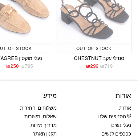
UT OF STOCK
OUT OF STOCK
סנדלי עקב CHESTNUT
נעלי מוקסין ZAGREB
₪
250
₪
795
₪
299
₪
719
המחיר
המחיר
המחי
המחי
הנוכחי
המקורי
הנוכח
המקו
היה:
הוא:
היה:
הוא:
795.
250.
₪719.
₪299.
אודות
מידע
אודות
משלוחים והחזרות
הסניפים שלנו
שאלות ותשובות
נעלי נשים
מדריך מידות
כפכפים לנשים
תקנון האתר