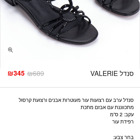
כמות סנדל VALERIE
₪
345
סנדל VALERIE
689
₪
המחיר
המחיר
הנוכחי
המקורי
היה:
הוא:
₪689.
₪345.
סנדל ערב עם רצועות עור מעוטרות אבנים ורצועת קרסול
מתכווננת עם אבזם מתכת
עקב: 2 ס”מ
רפידת עור
בחר צבע