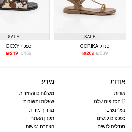
SALE
SALE
סנדל CORIKA
כפכף DOXY
₪
249
₪
459
₪
269
₪
539
המחיר
המחיר
המחי
המחי
הנוכחי
המקורי
הנוכח
המקו
היה:
הוא:
היה:
הוא:
459.
249.
₪539.
₪269.
אודות
מידע
אודות
משלוחים והחזרות
הסניפים שלנו
שאלות ותשובות
נעלי נשים
מדריך מידות
כפכפים לנשים
תקנון האתר
סנדלים לנשים
הצהרת נגישות