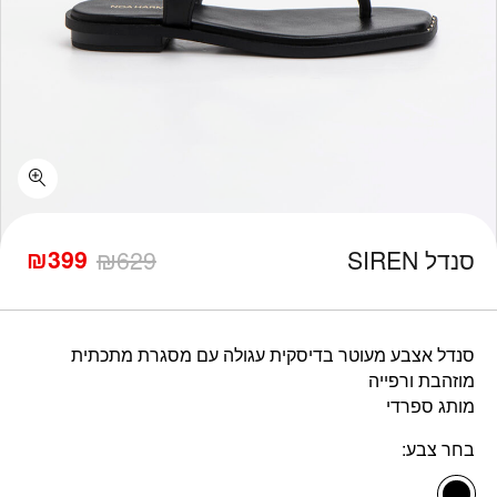
כמות סנדל SIREN
₪
399
סנדל SIREN
629
₪
המחיר
המחיר
הנוכחי
המקורי
היה:
הוא:
₪629.
₪399.
סנדל אצבע מעוטר בדיסקית עגולה עם מסגרת מתכתית
מוזהבת ורפייה
מותג ספרדי
בחר צבע