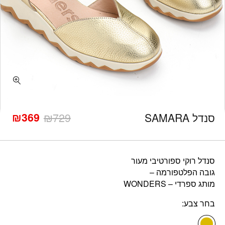
כמות סנדל SAMARA
₪
369
סנדל SAMARA
729
₪
המחיר
המחיר
הנוכחי
המקורי
היה:
הוא:
₪729.
₪369.
סנדל רוקי ספורטיבי מעור
גובה הפלטפורמה –
מותג ספרדי – WONDERS
בחר צבע