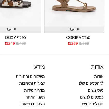
SALE
SALE
סנדל CORIKA
כפכף DOXY
₪
249
₪
459
₪
269
₪
539
המחיר
המחיר
המחי
המחי
הנוכחי
המקורי
הנוכח
המקו
היה:
הוא:
היה:
הוא:
459.
249.
₪539.
₪269.
אודות
מידע
אודות
משלוחים והחזרות
הסניפים שלנו
שאלות ותשובות
נעלי נשים
מדריך מידות
כפכפים לנשים
תקנון האתר
סנדלים לנשים
הצהרת נגישות