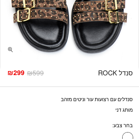
כמות סנדל ROCK
₪
299
סנדל ROCK
599
₪
המחיר
המחיר
הנוכחי
המקורי
היה:
הוא:
₪599.
₪299.
סנדלים עם רצועות עור וניטים מזהב
מותג דני
בחר צבע