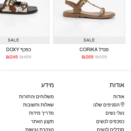
SALE
SALE
סנדל CORIKA
כפכף DOXY
₪
249
₪
459
₪
269
₪
539
המחיר
המחיר
המחי
המחי
הנוכחי
המקורי
הנוכח
המקו
היה:
הוא:
היה:
הוא:
459.
249.
₪539.
₪269.
אודות
מידע
אודות
משלוחים והחזרות
הסניפים שלנו
שאלות ותשובות
נעלי נשים
מדריך מידות
כפכפים לנשים
תקנון האתר
סנדלים לנשים
הצהרת נגישות