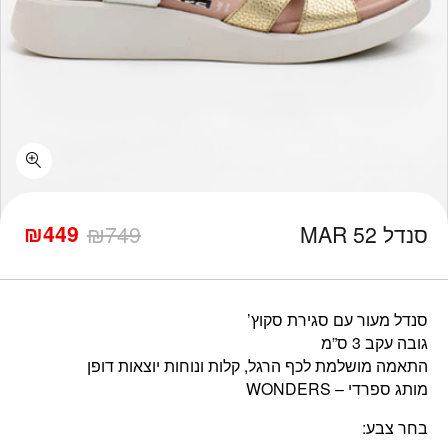
כמות סנדל MAR 52
₪
449
סנדל MAR 52
749
₪
המחיר
המחיר
הנוכחי
המקורי
היה:
הוא:
₪749.
₪449.
סנדל מעור עם סגירת סקוץ’
גובה עקב 3 ס”מ
התאמה מושלמת לכף הרגל, קלות ונוחות יוצאות דופן
מותג ספרדי – WONDERS
בחר צבע