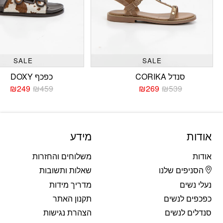
SALE
SALE
סנדל CORIKA
כפכף DOXY
₪
249
₪
459
₪
269
₪
539
המחיר
המחיר
המחי
המחי
הנוכחי
המקורי
הנוכח
המקו
היה:
הוא:
היה:
הוא:
459.
249.
₪539.
₪269.
אודות
מידע
אודות
משלוחים והחזרות
הסניפים שלנו
שאלות ותשובות
נעלי נשים
מדריך מידות
כפכפים לנשים
תקנון האתר
סנדלים לנשים
הצהרת נגישות