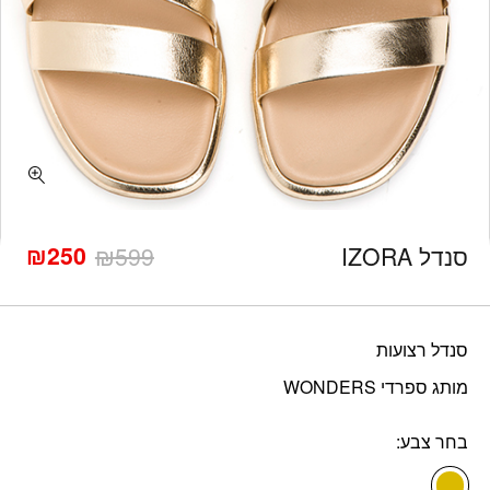
כמות סנדל IZORA
₪
250
סנדל IZORA
599
₪
המחיר
המחיר
הנוכחי
המקורי
היה:
הוא:
₪599.
₪250.
סנדל רצועות
מותג ספרדי WONDERS
בחר צבע