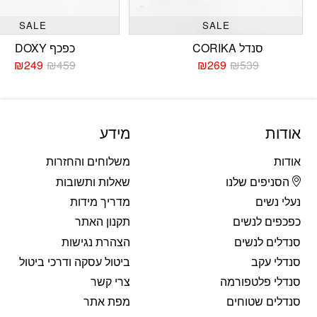
SALE
SALE
סנדל CORIKA
כפכף DOXY
₪
249
₪
459
₪
269
₪
539
המחיר
המחיר
המחי
המחי
הנוכחי
המקורי
הנוכח
המקו
היה:
הוא:
היה:
הוא:
459.
249.
₪539.
₪269.
אודות
מידע
אודות
משלוחים והחזרות
הסניפים שלנו
שאלות ותשובות
נעלי נשים
מדריך מידות
כפכפים לנשים
תקנון האתר
סנדלים לנשים
הצהרת נגישות
סנדלי עקב
ביטול עסקה ודרכי ביטול
סנדלי פלטפורמה
צרי קשר
סנדלים שטוחים
מפת אתר