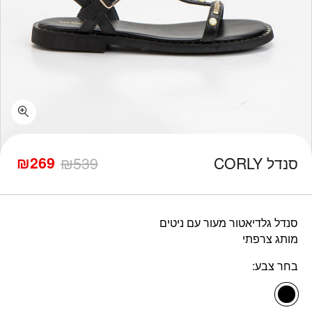
כמות סנדל CORLY
₪
269
סנדל CORLY
539
₪
המחיר
המחיר
הנוכחי
המקורי
היה:
הוא:
₪539.
₪269.
סנדל גלדיאטור מעור עם ניטים
מותג צרפתי
בחר צבע