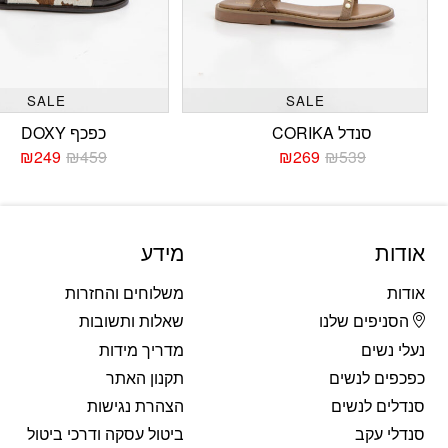
SALE
SALE
סנדל CORIKA
כפכף DOXY
₪
249
₪
459
₪
269
₪
539
המחיר
המחיר
המחי
המחי
הנוכחי
המקורי
הנוכח
המקו
היה:
הוא:
היה:
הוא:
459.
249.
₪539.
₪269.
אודות
מידע
אודות
משלוחים והחזרות
הסניפים שלנו
שאלות ותשובות
נעלי נשים
מדריך מידות
כפכפים לנשים
תקנון האתר
סנדלים לנשים
הצהרת נגישות
סנדלי עקב
ביטול עסקה ודרכי ביטול