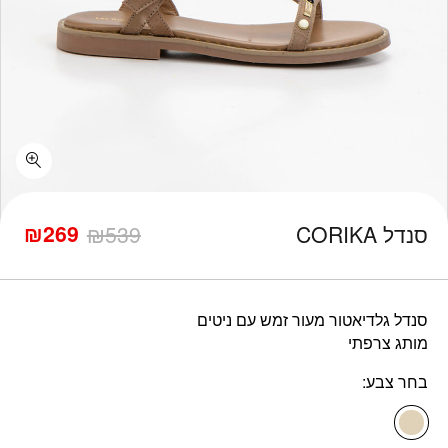
כמות סנדל CORIKA
₪
269
סנדל CORIKA
539
₪
המחיר
המחיר
הנוכחי
המקורי
היה:
הוא:
₪539.
₪269.
סנדל גלדיאטור מעור זמש עם ניטים
מותג צרפתי
בחר צבע