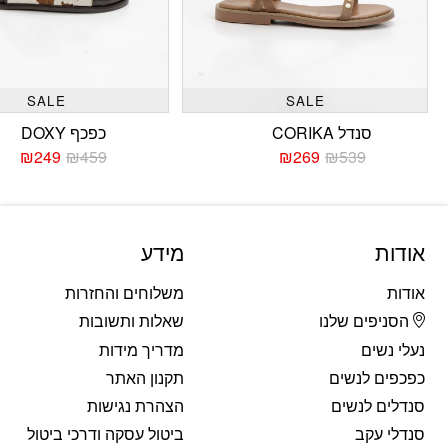
SALE
SALE
סנדל CORIKA
כפכף DOXY
₪
249
₪
459
₪
269
₪
539
המחיר
המחיר
המחי
המחי
הנוכחי
המקורי
הנוכח
המקו
היה:
הוא:
היה:
הוא:
459.
249.
₪539.
₪269.
אודות
מידע
אודות
משלוחים והחזרות
הסניפים שלנו
שאלות ותשובות
נעלי נשים
מדריך מידות
כפכפים לנשים
תקנון האתר
סנדלים לנשים
הצהרת נגישות
סנדלי עקב
ביטול עסקה ודרכי ביטול