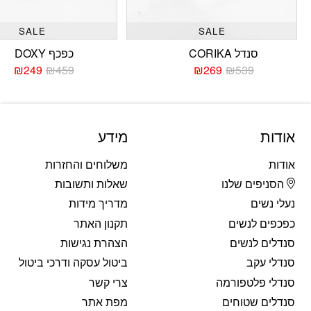
SALE
SALE
סנדל CORIKA
כפכף DOXY
₪
249
₪
459
₪
269
₪
539
המחיר
המחיר
המחי
המחי
הנוכחי
המקורי
הנוכח
המקו
היה:
הוא:
היה:
הוא:
459.
249.
₪539.
₪269.
אודות
מידע
אודות
משלוחים והחזרות
הסניפים שלנו
שאלות ותשובות
נעלי נשים
מדריך מידות
כפכפים לנשים
תקנון האתר
סנדלים לנשים
הצהרת נגישות
סנדלי עקב
ביטול עסקה ודרכי ביטול
סנדלי פלטפורמה
צרי קשר
סנדלים שטוחים
מפת אתר