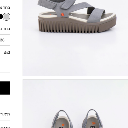
בחר צ
שח
בחר מי
36
נקה
תיאור 
מדריך 