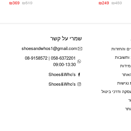
₪
369
₪
519
₪
249
₪
459
המחיר
המחיר
המחיר
המחיר
הנוכחי
המקורי
הנוכחי
המקורי
היה:
הוא:
היה:
הוא:
₪519.
₪369.
₪459.
₪249.
שמרי על קשר
shoesandwhos1@gmail.com
ם והחזרות
ותשובות
058-6372201 | 08-9158572
09:00-13:30
מידות
Shoes&Who's
האתר
נגישות
Shoes&Who's
סקה ודרכי ביטול
ר
תר