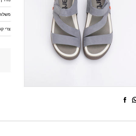
משלוחי
צרי קש