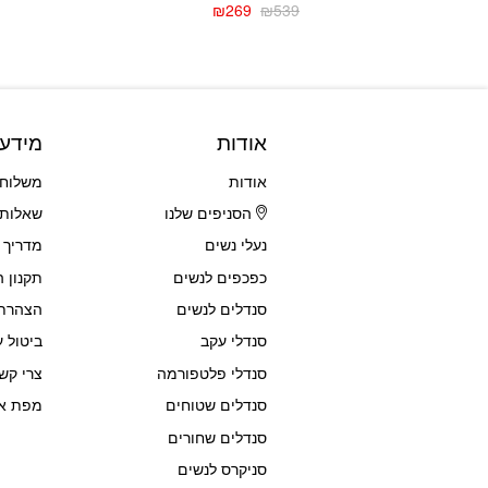
₪
269
₪
539
המחיר
המחיר
הנוכחי
המקורי
היה:
הוא:
₪539.
₪269.
אודות
מידע
אודות
משלוחי
הסניפים שלנו
שאלות 
נעלי נשים
מדריך 
כפכפים לנשים
תקנון 
סנדלים לנשים
הצהרת 
סנדלי עקב
ביטול ע
סנדלי פלטפורמה
צרי קש
סנדלים שטוחים
מפת א
סנדלים שחורים
סניקרס לנשים