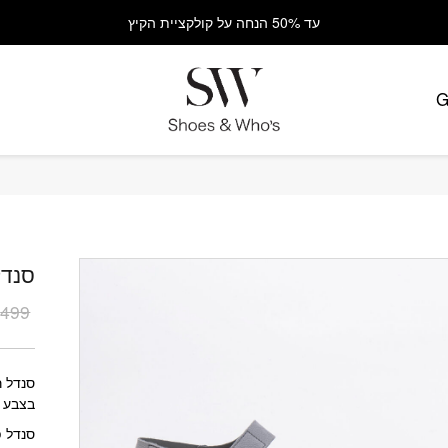
עד 50% הנחה על קולקציית הקיץ
G
כמות סנדל
סנדל GHT
₪
499
המחי
המחי
הנוכח
המקור
היה:
הוא:
₪499.
₪349.
סנדל ר
בצבע אפ
סנדל פלטפ