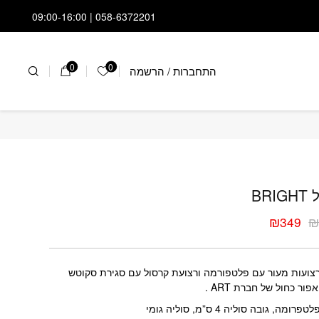
058-6372201 | 09:00-16:00
0
0
התחברות
/
הרשמה
הרשימה שלי
 BRIGHT
BRI
₪
349
ר
ר
י
י
צועות מעור עם פלטפורמה ורצועת קרסול עם סגירת סקוטש
ור כחול של חברת ART .
רומה, גובה סוליה 4 ס”מ, סוליה גומי