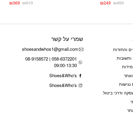
₪
369
₪
519
₪
249
₪
459
המחיר
המחיר
המחיר
המחיר
הנוכחי
המקורי
הנוכחי
המקורי
היה:
הוא:
היה:
הוא:
₪519.
₪369.
₪459.
₪249.
שמרי על קשר
shoesandwhos1@gmail.com
ם והחזרות
ותשובות
058-6372201 | 08-9158572
09:00-13:30
מידות
Shoes&Who's
האתר
נגישות
Shoes&Who's
סקה ודרכי ביטול
ר
תר