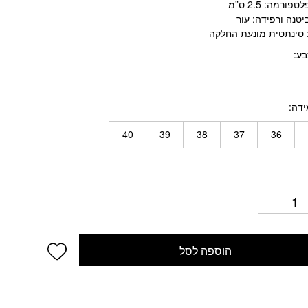
פורמה: 2.5 ס”מ
יטנה ורפידה: עור
 סינתטית מונעת החלקה
בע
ידה
40
39
38
37
36
wishlist
הוספה לסל