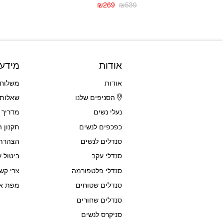
₪
269
₪
539
המחיר
המחיר
הנוכחי
המקורי
היה:
הוא:
₪539.
₪269.
אודות
מידע
אודות
משלוחי
הסניפים שלנו
שאלות 
נעלי נשים
מדריך 
כפכפים לנשים
תקנון 
סנדלים לנשים
הצהרת 
סנדלי עקב
ביטול ע
סנדלי פלטפורמה
צרי קש
סנדלים שטוחים
מפת א
סנדלים שחורים
סניקרס לנשים