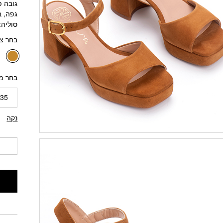
גובה פלט
גפה, ב
סוליה:
בחר צ
בחר מ
35
נקה