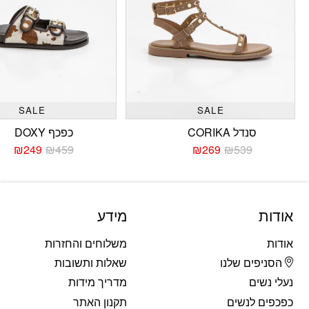
SALE
SALE
סנדל CORIKA
כפכף DOXY
₪
249
₪
459
₪
269
₪
539
המחיר
המחיר
המחי
המחי
הנוכחי
המקורי
הנוכח
המקו
היה:
הוא:
היה:
הוא:
459.
249.
₪539.
₪269.
אודות
מידע
אודות
משלוחים והחזרות
הסניפים שלנו
שאלות ותשובות
נעלי נשים
מדריך מידות
כפכפים לנשים
תקנון האתר