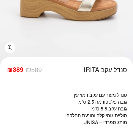
כמות סנדל עקב IRITA
₪
389
סנדל עקב IRITA
589
₪
המחיר
המחיר
הנוכחי
המקורי
היה:
הוא:
₪589.
₪389.
סנדל מעור עם עקב דמוי עץ
גובה פלטפורמה 2.5 ס”מ
גובה עקב 5.5 ס”מ
סוליית גומי קלה ומונעת החלקה
מותג ספרדי – UNISA