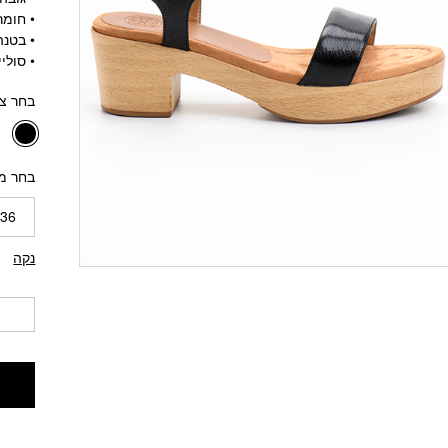
• חומר 
• בטנה
• סולי
בחר צ
בחר מ
36
נקה