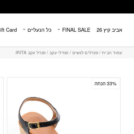
Contact Us
בחזרה למעלה
Skip to Content
אביב קיץ 26
FINAL SALE
כל הנעליים
ift Card
עמוד הבית
/
סנדלים לנשים
/
סנדלי עקב
/ סנדל עקב IRITA
33% הנחה