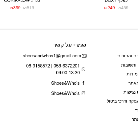
₪
369
₪
519
₪
249
₪
459
המחיר
המחיר
המחיר
המחיר
הנוכחי
המקורי
הנוכחי
המקורי
היה:
הוא:
היה:
הוא:
₪519.
₪369.
₪459.
₪249.
שמרי על קשר
shoesandwhos1@gmail.com
ם והחזרות
ותשובות
058-6372201 | 08-9158572
09:00-13:30
מידות
Shoes&Who's
האתר
נגישות
Shoes&Who's
סקה ודרכי ביטול
ר
תר