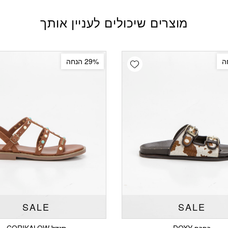
מוצרים שיכולים לעניין אותך
Add wishlist
29% הנחה
SALE
SALE
כפכף DOXY
סנדל CORIKALOW