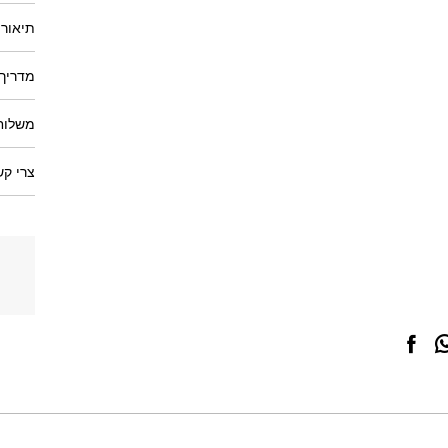
תיאור 
מדריך 
משלוחי
צרי קש