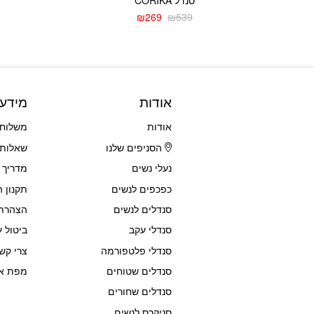
₪
269
₪
539
המחיר
המחיר
הנוכחי
המקורי
היה:
הוא:
₪539.
₪269.
אודות
מידע
אודות
משלוחי
הסניפים שלנו
שאלות 
נעלי נשים
מדריך 
כפכפים לנשים
תקנון 
סנדלים לנשים
הצהרת 
סנדלי עקב
ביטול ע
סנדלי פלטפורמה
צרי קש
סנדלים שטוחים
מפת א
סנדלים שחורים
סניקרס לנשים