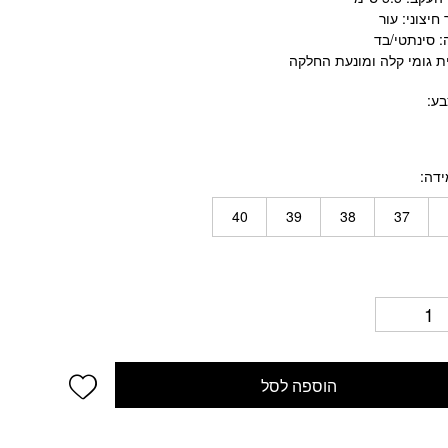
חיצוני: עור
: סינתטי/בד
ית גומי קלה ומונעת החלקה
בע
ידה
40
39
38
37
wishlist
הוספה לסל