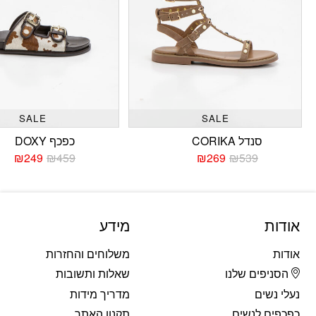
SALE
SALE
סנדל CORIKA
כפכף DOXY
₪
249
₪
459
₪
269
₪
539
המחיר
המחיר
המחי
המחי
הנוכחי
המקורי
הנוכח
המקו
היה:
הוא:
היה:
הוא:
459.
249.
₪539.
₪269.
אודות
מידע
אודות
משלוחים והחזרות
הסניפים שלנו
שאלות ותשובות
נעלי נשים
מדריך מידות
כפכפים לנשים
תקנון האתר