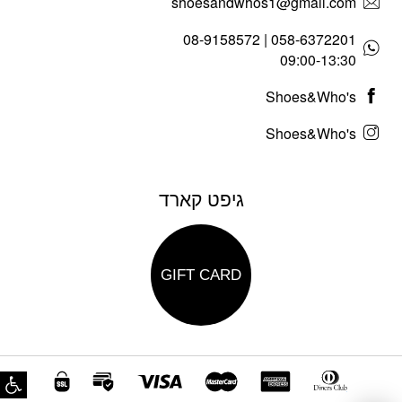
shoesandwhos1@gmail.com
058-6372201 | 08-9158572
09:00-13:30
Shoes&Who's
Shoes&Who's
גיפט קארד
GIFT CARD
פת