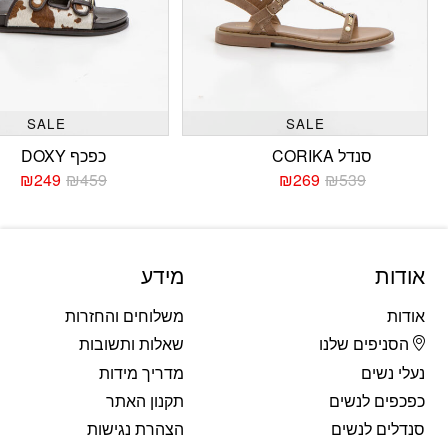
SALE
SALE
סנדל CORIKA
כפכף DOXY
₪
249
₪
459
₪
269
₪
539
המחיר
המחיר
המחי
המחי
הנוכחי
המקורי
הנוכח
המקו
היה:
הוא:
היה:
הוא:
459.
249.
₪539.
₪269.
אודות
מידע
אודות
משלוחים והחזרות
הסניפים שלנו
שאלות ותשובות
נעלי נשים
מדריך מידות
כפכפים לנשים
תקנון האתר
סנדלים לנשים
הצהרת נגישות