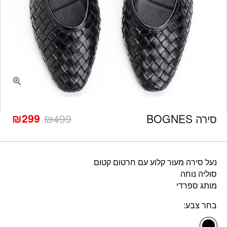
כמות סירה BOGNES
₪
299
סירה BOGNES
499
₪
המחיר
המחיר
הנוכחי
המקורי
היה:
הוא:
₪499.
₪299.
נעל סירה מעור קלוע עם חרטום קטום
סוליה נוחה
מותג ספרדי
בחר צבע