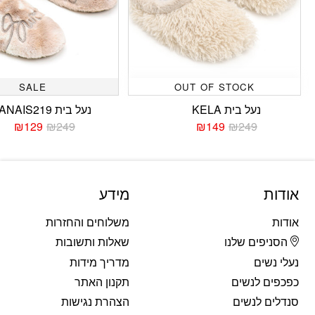
SALE
OUT OF STOCK
נעל בית KELA
נעל בית ANAIS219
₪
129
₪
249
₪
149
₪
249
המחיר
המחיר
המחי
המחי
הנוכחי
המקורי
הנוכח
המקו
היה:
הוא:
היה:
הוא:
249.
129.
₪249.
₪149.
אודות
מידע
אודות
משלוחים והחזרות
הסניפים שלנו
שאלות ותשובות
נעלי נשים
מדריך מידות
כפכפים לנשים
תקנון האתר
סנדלים לנשים
הצהרת נגישות