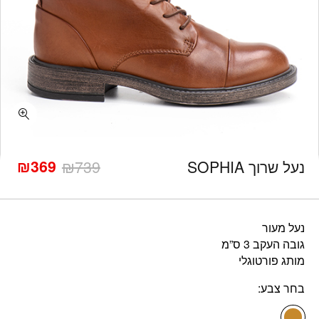
כמות נעל שרוך SOPHIA
₪
369
נעל שרוך SOPHIA
739
₪
המחיר
המחיר
הנוכחי
המקורי
היה:
הוא:
₪739.
₪369.
נעל מעור
גובה העקב 3 ס”מ
מותג פורטוגלי
בחר צבע