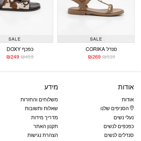
SALE
SALE
סנדל CORIKA
כפכף DOXY
₪
249
₪
459
₪
269
₪
539
המחיר
המחיר
המחי
המחי
הנוכחי
המקורי
הנוכח
המקו
היה:
הוא:
היה:
הוא:
459.
249.
₪539.
₪269.
אודות
מידע
אודות
משלוחים והחזרות
הסניפים שלנו
שאלות ותשובות
נעלי נשים
מדריך מידות
כפכפים לנשים
תקנון האתר
סנדלים לנשים
הצהרת נגישות