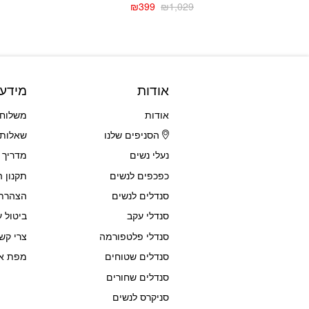
₪
399
₪
1,029
המחיר
המחיר
הנוכחי
המקורי
היה:
הוא:
₪1,029.
₪399.
אודות
מידע
אודות
משלוחי
הסניפים שלנו
שאלות 
נעלי נשים
מדריך 
כפכפים לנשים
תקנון 
סנדלים לנשים
הצהרת 
סנדלי עקב
ביטול ע
סנדלי פלטפורמה
צרי קש
סנדלים שטוחים
מפת א
סנדלים שחורים
סניקרס לנשים