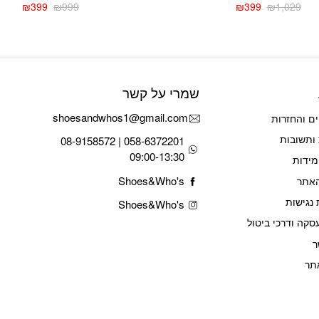
₪
399
₪
999
₪
399
₪
1,029
המחיר
המחיר
המחיר
המחיר
הנוכחי
המקורי
הנוכחי
המקורי
היה:
הוא:
היה:
הוא:
₪999.
₪399.
₪1,029.
₪399.
שמרי על קשר
shoesandwhos1@gmail.com
ם והחזרות
ותשובות
058-6372201 | 08-9158572
09:00-13:30
מידות
Shoes&Who's
האתר
נגישות
Shoes&Who's
סקה ודרכי ביטול
ר
תר