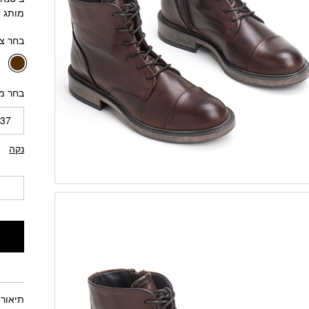
מותג פ
בחר צ
בחר מ
37
נקה
תיאור 