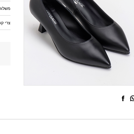
משלוחי
צרי קש