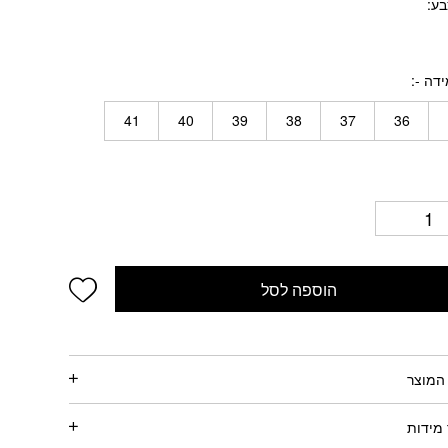
בע
דה -
41
40
39
38
37
36
wishlist
הוספה לסל
המוצר
מידות