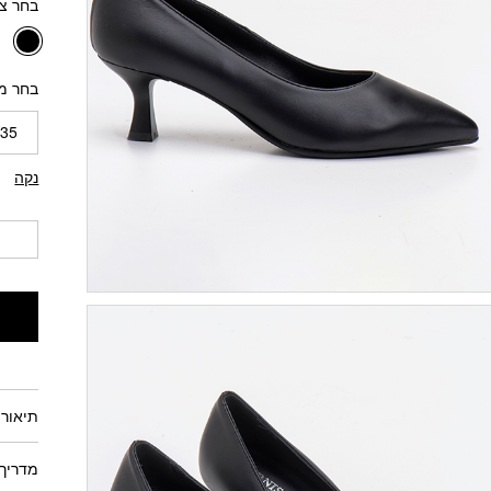
בחר צ
בחר מי
35
נקה
תיאור 
מדריך 