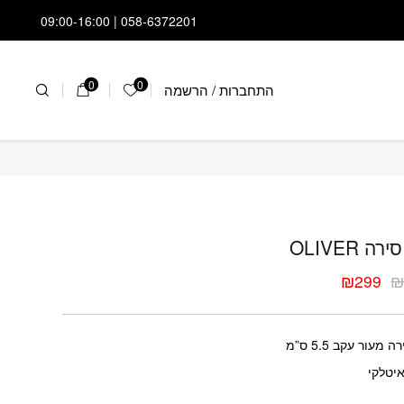
058-6372201 | 09:00-16:00
0
0
התחברות
/
הרשמה
הרשימה שלי
 סירה OLIVER
ה OLIVER
₪
299
ר
ר
י
י
 מעור עקב 5.5 ס”מ
יטלקי