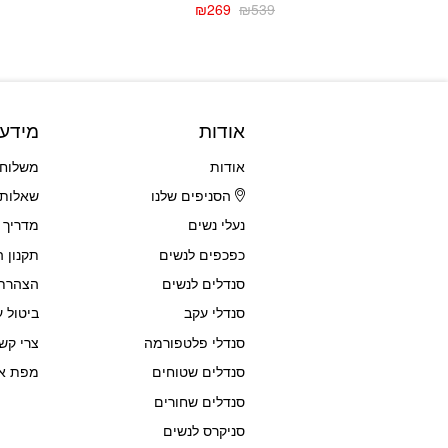
₪
269
₪
539
המחיר
המחיר
הנוכחי
המקורי
היה:
הוא:
₪539.
₪269.
אודות
מידע
אודות
משלוחי
הסניפים שלנו
שאלות 
נעלי נשים
מדריך 
כפכפים לנשים
תקנון 
סנדלים לנשים
הצהרת 
סנדלי עקב
ביטול ע
סנדלי פלטפורמה
צרי קש
סנדלים שטוחים
מפת א
סנדלים שחורים
סניקרס לנשים