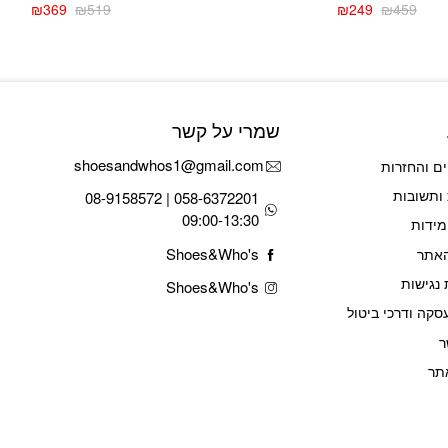
₪
369
₪
519
₪
249
₪
459
המחיר
המחיר
המחיר
המחיר
הנוכחי
המקורי
הנוכחי
המקורי
היה:
הוא:
היה:
הוא:
₪519.
₪369.
₪459.
₪249.
שמרי על קשר
shoesandwhos1@gmail.com
ם והחזרות
ותשובות
058-6372201 | 08-9158572
09:00-13:30
מידות
Shoes&Who's
האתר
נגישות
Shoes&Who's
סקה ודרכי ביטול
ר
תר