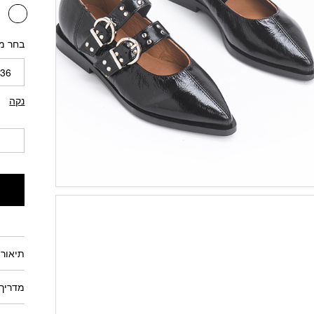
בחר מ
36
נקה
תיאור 
מדריך 