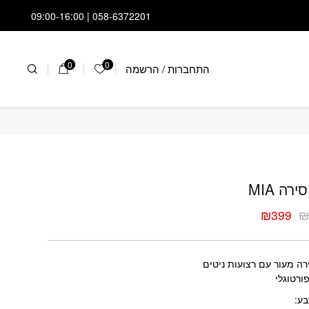
058-6372201 | 09:00-16:00
0
0
התחברות
/
הרשמה
הרשימה שלי
ל סירה MIA
ירה MIA
₪
399
ר
ר
י
י
רה מעור עם רצועות ניטים
ורטוגלי
בע