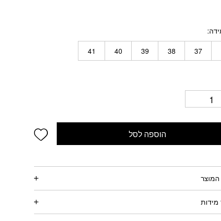
ידה
41
40
39
38
37
wishlist
הוספה לסל
המוצר
מידות