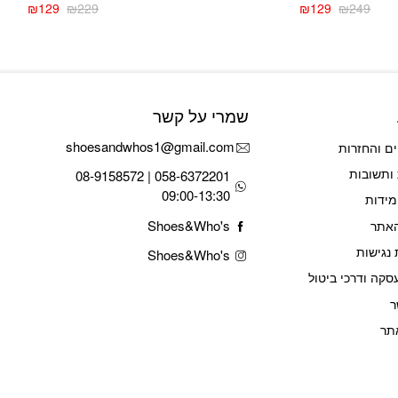
₪
129
₪
229
₪
129
₪
249
המחיר
המחיר
המחיר
המחיר
הנוכחי
המקורי
הנוכחי
המקורי
היה:
הוא:
היה:
הוא:
₪229.
₪129.
₪229.
₪129.
שמרי על קשר
shoesandwhos1@gmail.com
ם והחזרות
ותשובות
058-6372201 | 08-9158572
09:00-13:30
מידות
Shoes&Who's
האתר
נגישות
Shoes&Who's
סקה ודרכי ביטול
ר
תר