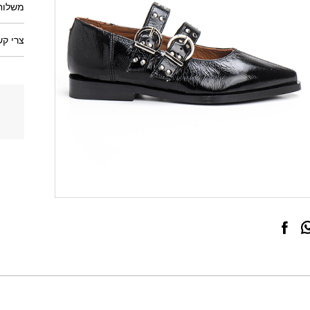
משלוחי
צרי קש