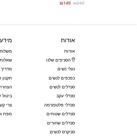
₪
149
₪
249
המחיר
המחיר
המחיר
המחיר
הנוכחי
המקורי
הנוכחי
המקורי
היה:
הוא:
היה:
הוא:
₪249.
₪129.
₪249.
₪149.
אודות
מידע
אודות
משלוחי
הסניפים שלנו
שאלות 
נעלי נשים
מדריך 
כפכפים לנשים
תקנון 
סנדלים לנשים
הצהרת 
סנדלי עקב
ביטול ע
סנדלי פלטפורמה
צרי קש
סנדלים שטוחים
מפת א
סנדלים שחורים
סניקרס לנשים