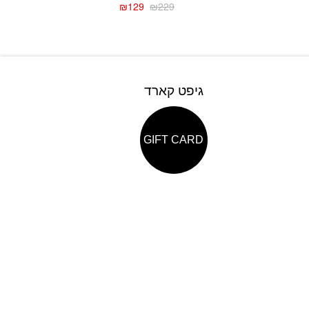
₪
129
₪
229
גיפט קארד
GIFT CARD