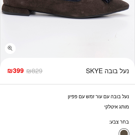
כמות נעל בובה SKYE
₪
399
נעל בובה SKYE
829
₪
המחיר
המחיר
הנוכחי
המקורי
היה:
הוא:
₪829.
₪399.
נעל בובה עם עור זמש עם פפיון
מותג איטלקי
בחר צבע