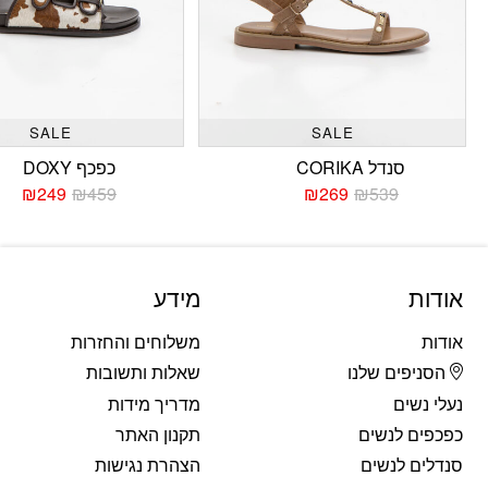
SALE
SALE
סנדל CORIKA
כפכף DOXY
₪
249
₪
459
₪
269
₪
539
המחיר
המחיר
המחי
המחי
הנוכחי
המקורי
הנוכח
המקו
היה:
הוא:
היה:
הוא:
459.
249.
₪539.
₪269.
אודות
מידע
אודות
משלוחים והחזרות
הסניפים שלנו
שאלות ותשובות
נעלי נשים
מדריך מידות
כפכפים לנשים
תקנון האתר
סנדלים לנשים
הצהרת נגישות