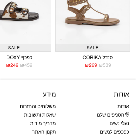
SALE
SALE
סנדל CORIKA
כפכף DOXY
₪
249
₪
459
₪
269
₪
539
המחיר
המחיר
המחי
המחי
הנוכחי
המקורי
הנוכח
המקו
היה:
הוא:
היה:
הוא:
459.
249.
₪539.
₪269.
אודות
מידע
אודות
משלוחים והחזרות
הסניפים שלנו
שאלות ותשובות
נעלי נשים
מדריך מידות
כפכפים לנשים
תקנון האתר