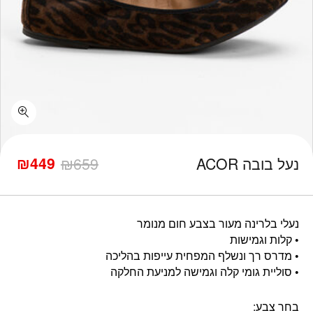
כמות נעל בובה ACOR
₪
449
נעל בובה ACOR
659
₪
המחיר
המחיר
הנוכחי
המקורי
היה:
הוא:
₪659.
₪449.
נעלי בלרינה מעור בצבע חום מנומר
• קלות וגמישות
• מדרס רך ונשלף המפחית עייפות בהליכה
• סוליית גומי קלה וגמישה למניעת החלקה
בחר צבע