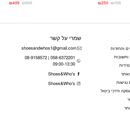
₪
499
₪
599
₪
250
₪
795
המחיר
המחיר
המחיר
המחיר
הנוכחי
המקורי
הנוכחי
המקורי
היה:
הוא:
היה:
הוא:
₪599.
₪499.
₪795.
₪250.
שמרי על קשר
shoesandwhos1@gmail.com
ם והחזרות
ותשובות
058-6372201 | 08-9158572
09:00-13:30
מידות
Shoes&Who's
האתר
נגישות
Shoes&Who's
סקה ודרכי ביטול
ר
תר