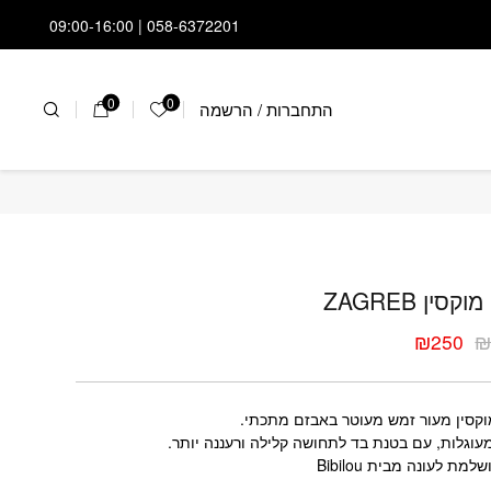
058-6372201 | 09:00-16:00
0
0
התחברות
/
הרשמה
הרשימה שלי
י מוקסין ZAGREB
קסין ZAGREB
₪
250
ר
ר
י
י
וקסין מעור זמש מעוטר באבזם מתכתי.
עוגלות, עם בטנת בד לתחושה קלילה ורעננה יותר.
למת לעונה מבית Bibilou