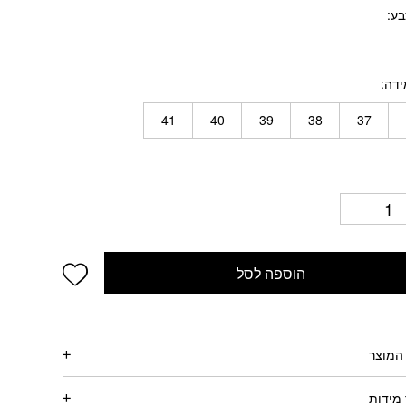
בע
ידה
41
40
39
38
37
wishlist
הוספה לסל
המוצר
מידות