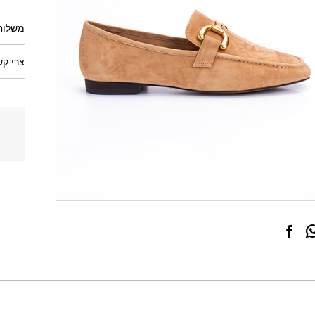
משלוחי
צרי קש