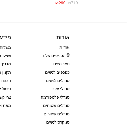
₪
299
₪
719
המחיר
המחיר
הנוכחי
המקורי
היה:
הוא:
₪719.
₪299.
אודות
מידע
אודות
משלוחי
הסניפים שלנו
שאלות 
נעלי נשים
מדריך 
כפכפים לנשים
תקנון 
סנדלים לנשים
הצהרת 
סנדלי עקב
ביטול ע
סנדלי פלטפורמה
צרי קש
סנדלים שטוחים
מפת א
סנדלים שחורים
סניקרס לנשים