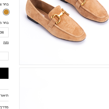
בחר צ
בחר מ
36
נקה
תיאור 
מדריך 