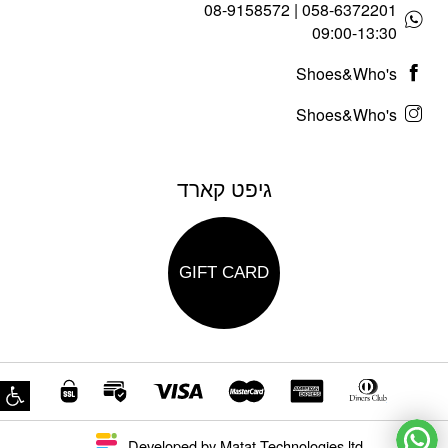
058-6372201 | 08-9158572
09:00-13:30
Shoes&Who's
Shoes&Who's
גיפט קארד
GIFT CARD
פת
Developed by Matat Technologies ltd