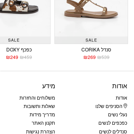
SALE
SALE
סנדל CORIKA
כפכף DOXY
₪
249
₪
459
₪
269
₪
539
המחיר
המחיר
המחי
המחי
הנוכחי
המקורי
הנוכח
המקו
היה:
הוא:
היה:
הוא:
459.
249.
₪539.
₪269.
אודות
מידע
אודות
משלוחים והחזרות
הסניפים שלנו
שאלות ותשובות
נעלי נשים
מדריך מידות
כפכפים לנשים
תקנון האתר
סנדלים לנשים
הצהרת נגישות