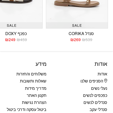
SALE
SALE
סנדל CORIKA
כפכף DOXY
₪
249
₪
459
₪
269
₪
539
המחיר
המחיר
המחי
המחי
הנוכחי
המקורי
הנוכח
המקו
היה:
הוא:
היה:
הוא:
459.
249.
₪539.
₪269.
אודות
מידע
אודות
משלוחים והחזרות
הסניפים שלנו
שאלות ותשובות
נעלי נשים
מדריך מידות
כפכפים לנשים
תקנון האתר
סנדלים לנשים
הצהרת נגישות
סנדלי עקב
ביטול עסקה ודרכי ביטול