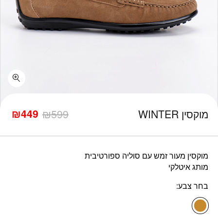
כמות מוקסין WINTER
₪
449
מוקסין WINTER
599
₪
המחיר
המחיר
הנוכחי
המקורי
היה:
הוא:
₪599.
₪449.
מוקסין מעור זמש עם סוליה ספורטיבית
מותג איטלקי
בחר צבע