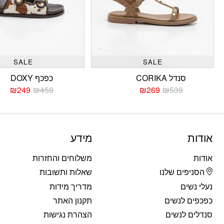
SALE
SALE
סנדל CORIKA
כפכף DOXY
₪
249
₪
459
₪
269
₪
539
המחיר
המחיר
המחי
המחי
הנוכחי
המקורי
הנוכח
המקו
היה:
הוא:
היה:
הוא:
459.
249.
₪539.
₪269.
אודות
מידע
אודות
משלוחים והחזרות
הסניפים שלנו
שאלות ותשובות
נעלי נשים
מדריך מידות
כפכפים לנשים
תקנון האתר
סנדלים לנשים
הצהרת נגישות