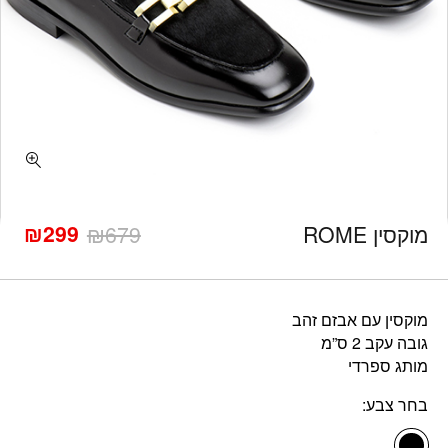
כמות מוקסין ROME
₪
299
מוקסין ROME
679
₪
המחיר
המחיר
הנוכחי
המקורי
היה:
הוא:
₪679.
₪299.
מוקסין עם אבזם זהב
גובה עקב 2 ס”מ
מותג ספרדי
בחר צבע