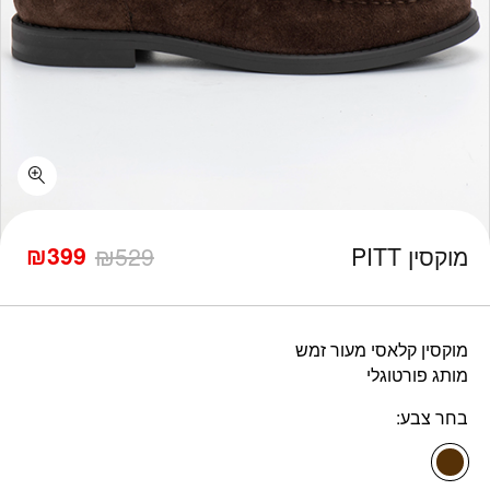
כמות מוקסין PITT
₪
399
מוקסין PITT
529
₪
המחיר
המחיר
הנוכחי
המקורי
היה:
הוא:
₪529.
₪399.
מוקסין קלאסי מעור זמש
מותג פורטוגלי
בחר צבע