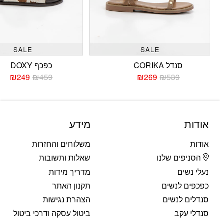
SALE
SALE
סנדל CORIKA
כפכף DOXY
₪
249
₪
459
₪
269
₪
539
המחיר
המחיר
המחי
המחי
הנוכחי
המקורי
הנוכח
המקו
היה:
הוא:
היה:
הוא:
459.
249.
₪539.
₪269.
אודות
מידע
אודות
משלוחים והחזרות
הסניפים שלנו
שאלות ותשובות
נעלי נשים
מדריך מידות
כפכפים לנשים
תקנון האתר
סנדלים לנשים
הצהרת נגישות
סנדלי עקב
ביטול עסקה ודרכי ביטול