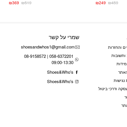
₪
369
₪
519
₪
249
₪
459
המחיר
המחיר
המחיר
המחיר
הנוכחי
המקורי
הנוכחי
המקורי
היה:
הוא:
היה:
הוא:
₪519.
₪369.
₪459.
₪249.
שמרי על קשר
shoesandwhos1@gmail.com
ם והחזרות
ותשובות
058-6372201 | 08-9158572
09:00-13:30
מידות
Shoes&Who's
האתר
נגישות
Shoes&Who's
סקה ודרכי ביטול
ר
תר