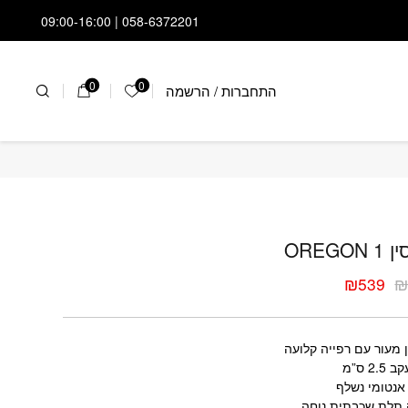
058-6372201 | 09:00-16:00
0
0
התחברות
/
הרשמה
הרשימה שלי
ן OREGON 1
OREGON
₪
539
ר
ר
י
י
 מעור עם רפייה קלועה
2. ס”מ
אנטומי נשלף
 תלת שכבתית נוחה