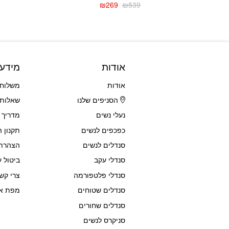
₪
269
₪
539
המחיר
המחיר
הנוכחי
המקורי
היה:
הוא:
₪539.
₪269.
אודות
מידע
אודות
משלוחי
הסניפים שלנו
שאלות 
נעלי נשים
מדריך 
כפכפים לנשים
תקנון 
סנדלים לנשים
הצהרת 
סנדלי עקב
ביטול ע
סנדלי פלטפורמה
צרי קש
סנדלים שטוחים
מפת א
סנדלים שחורים
סניקרס לנשים