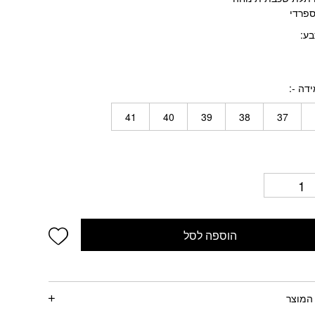
ספרדי
בע
דה -
41
40
39
38
37
wishlist
הוספה לסל
המוצר