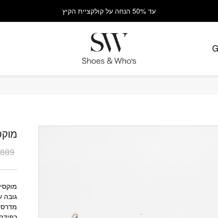
עד 50% הנחה על קולקציית הקיץ
G
כמות מוקסי
מוקסין  1
₪
889
המחי
המחי
הנוכח
המקור
היה:
הוא:
₪889.
₪539.
מוקסין
גובה עקב 5
מדרס 
רפידה