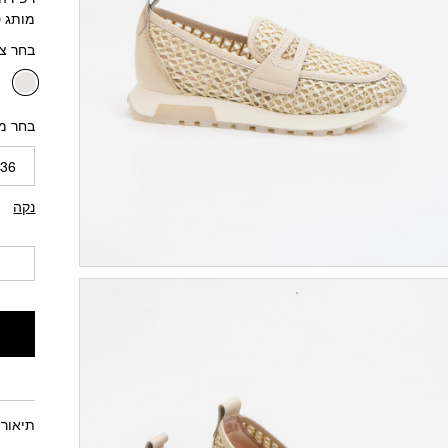
מותג 
בחר צ
בחר מי
36
נקה
תיאור 