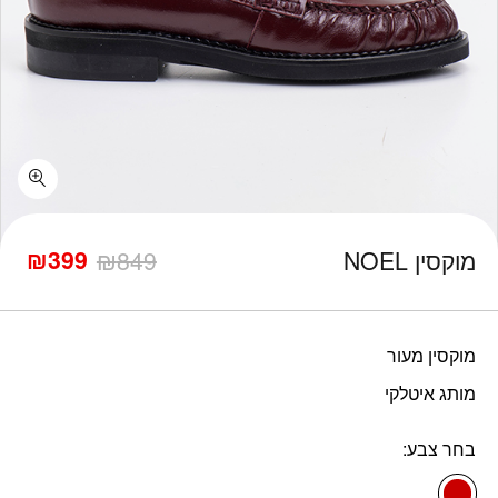
כמות מוקסין NOEL
₪
399
מוקסין NOEL
849
₪
המחיר
המחיר
הנוכחי
המקורי
היה:
הוא:
₪849.
₪399.
מוקסין מעור
מותג איטלקי
בחר צבע