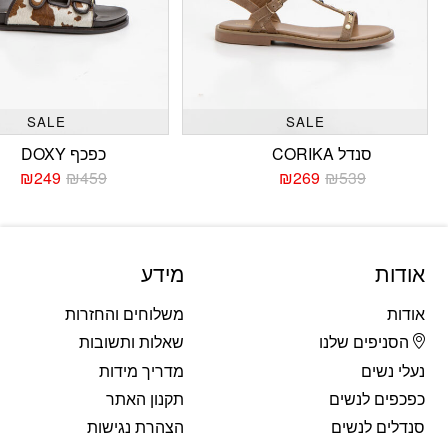
SALE
SALE
סנדל CORIKA
כפכף DOXY
₪
249
₪
459
₪
269
₪
539
המחיר
המחיר
המחי
המחי
הנוכחי
המקורי
הנוכח
המקו
היה:
הוא:
היה:
הוא:
459.
249.
₪539.
₪269.
אודות
מידע
אודות
משלוחים והחזרות
הסניפים שלנו
שאלות ותשובות
נעלי נשים
מדריך מידות
כפכפים לנשים
תקנון האתר
סנדלים לנשים
הצהרת נגישות