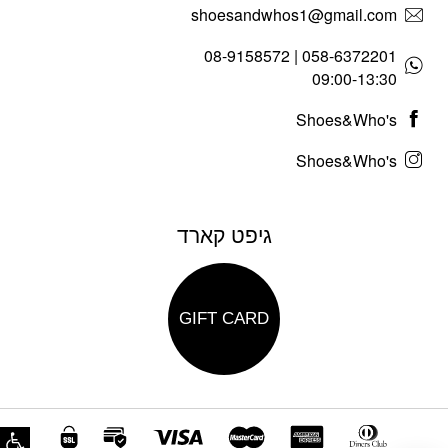
shoesandwhos1@gmail.com
058-6372201 | 08-9158572
09:00-13:30
Shoes&Who's
Shoes&Who's
גיפט קארד
GIFT CARD
פת