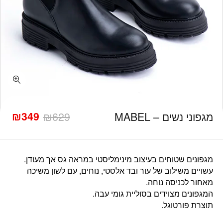
כמות מגפוני נשים - MABEL
₪
349
מגפוני נשים – MABEL
629
₪
המחיר
המחיר
הנוכחי
המקורי
היה:
הוא:
₪629.
₪349.
מגפונים שטוחים בעיצוב מינימליסטי במראה גס אך מעודן.
עשויים משילוב של עור ובד אלסטי, נוחים, עם לשון משיכה
מאחור לכניסה נוחה.
המגפונים מצוידים בסוליית גומי עבה.
תוצרת פורטוגל.