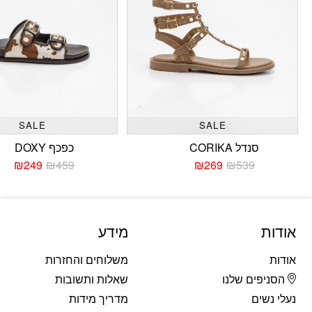
SALE
SALE
סנדל CORIKA
כפכף DOXY
₪
249
₪
459
₪
269
₪
539
המחיר
המחיר
המחי
המחי
הנוכחי
המקורי
הנוכח
המקו
היה:
הוא:
היה:
הוא:
459.
249.
₪539.
₪269.
אודות
מידע
אודות
משלוחים והחזרות
הסניפים שלנו
שאלות ותשובות
נעלי נשים
מדריך מידות