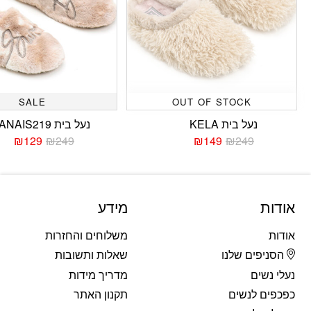
SALE
OUT OF STOCK
נעל בית KELA
נעל בית ANAIS219
₪
129
₪
249
₪
149
₪
249
המחיר
המחיר
המחי
המחי
הנוכחי
המקורי
הנוכח
המקו
היה:
הוא:
היה:
הוא:
249.
129.
₪249.
₪149.
אודות
מידע
אודות
משלוחים והחזרות
הסניפים שלנו
שאלות ותשובות
נעלי נשים
מדריך מידות
כפכפים לנשים
תקנון האתר