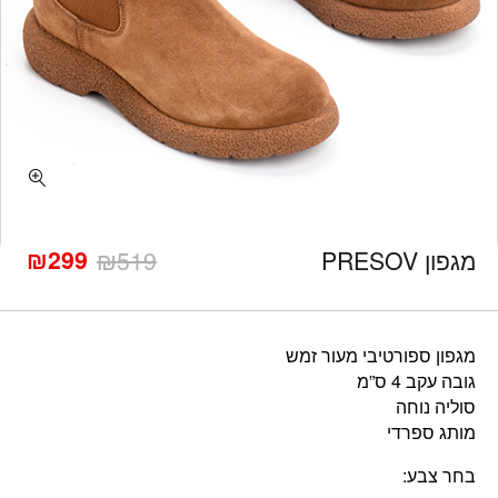
כמות מגפון PRESOV
₪
299
מגפון PRESOV
519
₪
המחיר
המחיר
הנוכחי
המקורי
היה:
הוא:
₪519.
₪299.
מגפון ספורטיבי מעור זמש
גובה עקב 4 ס”מ
סוליה נוחה
מותג ספרדי
בחר צבע