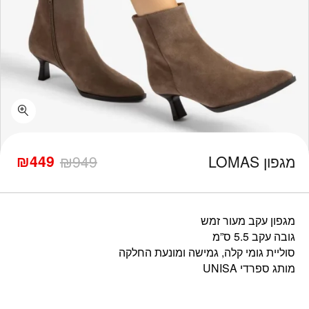
כמות מגפון LOMAS
₪
449
מגפון LOMAS
949
₪
המחיר
המחיר
הנוכחי
המקורי
היה:
הוא:
₪949.
₪449.
מגפון עקב מעור זמש
גובה עקב 5.5 ס”מ
סוליית גומי קלה, גמישה ומונעת החלקה
מותג ספרדי UNISA