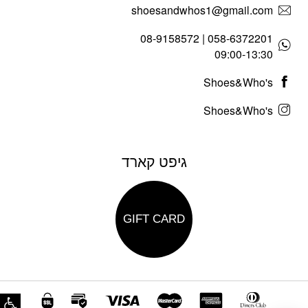
shoesandwhos1@gmail.com
058-6372201 | 08-9158572
09:00-13:30
Shoes&Who's
Shoes&Who's
גיפט קארד
GIFT CARD
פת