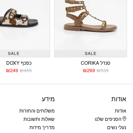
SALE
SALE
סנדל CORIKA
כפכף DOXY
₪
249
₪
459
₪
269
₪
539
המחיר
המחיר
המחי
המחי
הנוכחי
המקורי
הנוכח
המקו
היה:
הוא:
היה:
הוא:
459.
249.
₪539.
₪269.
אודות
מידע
אודות
משלוחים והחזרות
הסניפים שלנו
שאלות ותשובות
נעלי נשים
מדריך מידות