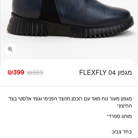
כמות מגפון FLEXFLY 04
₪
399
מגפון FLEXFLY 04
889
₪
המחיר
המחיר
הנוכחי
המקורי
היה:
הוא:
₪889.
₪399.
מגפון מעור נוח מאד עם רוכסן מהצד הפנימי וגומי אלסטי בצד
החיצוני
מותג ספרדי
בחר צבע