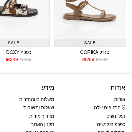
SALE
SALE
סנדל CORIKA
כפכף DOXY
₪
249
₪
459
₪
269
₪
539
המחיר
המחיר
המחי
המחי
הנוכחי
המקורי
הנוכח
המקו
היה:
הוא:
היה:
הוא:
459.
249.
₪539.
₪269.
אודות
מידע
אודות
משלוחים והחזרות
הסניפים שלנו
שאלות ותשובות
נעלי נשים
מדריך מידות
כפכפים לנשים
תקנון האתר