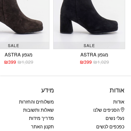
SALE
SALE
מגפון ASTRA
מגפון ASTRA
₪
399
₪
1,029
₪
399
₪
1,029
המחיר
המחיר
המחי
המחי
הנוכחי
המקורי
הנוכח
המקו
היה:
הוא:
היה:
הוא:
029.
399.
₪1,029.
₪399.
אודות
מידע
אודות
משלוחים והחזרות
הסניפים שלנו
שאלות ותשובות
נעלי נשים
מדריך מידות
כפכפים לנשים
תקנון האתר