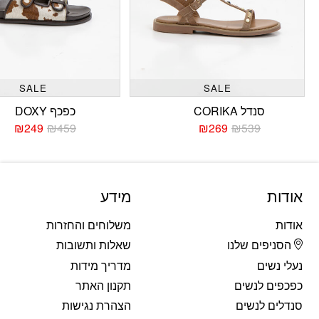
SALE
SALE
סנדל CORIKA
כפכף DOXY
₪
249
₪
459
₪
269
₪
539
המחיר
המחיר
המחי
המחי
הנוכחי
המקורי
הנוכח
המקו
היה:
הוא:
היה:
הוא:
459.
249.
₪539.
₪269.
אודות
מידע
אודות
משלוחים והחזרות
הסניפים שלנו
שאלות ותשובות
נעלי נשים
מדריך מידות
כפכפים לנשים
תקנון האתר
סנדלים לנשים
הצהרת נגישות