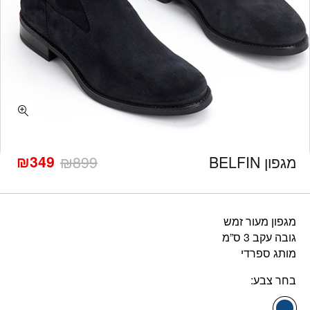
כמות מגפון BELFIN
₪
349
מגפון BELFIN
899
₪
המחיר
המחיר
הנוכחי
המקורי
היה:
הוא:
₪899.
₪349.
מגפון מעור זמש
גובה עקב 3 ס”מ
מותג ספרדי
בחר צבע